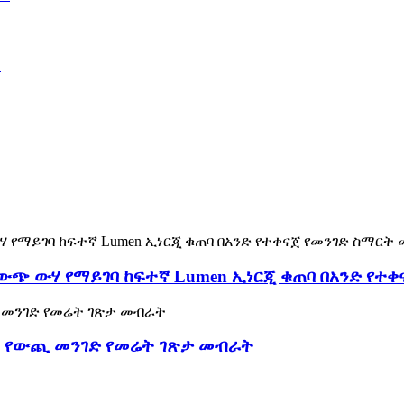
 ውጭ ውሃ የማይገባ ከፍተኛ Lumen ኢነርጂ ቁጠባ በአንድ የተ
ሃን የውጪ መንገድ የመሬት ገጽታ መብራት