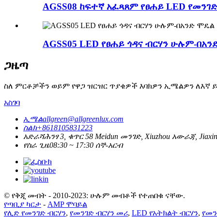
AGSS08 ከፍተኛ አፈጻጸም የፀሐይ LED የመንገድ
AGSS05 LED የፀሐይ ጎዳና ብርሃን ሁሉም-በአን
ጋዜጣ
ስለ ምርቶቻችን ወይም የዋጋ ዝርዝር ጥያቄዎች እባክዎን ኢሜልዎን ለእኛ ይተ
አስገባ
ኢሜል
allgreen@allgreenlux.com
ስልክ
+8618105831223
አድራሻ
ሕንፃ 3, ቁጥር 58 Meidun መንገድ, Xiuzhou አውራጃ, Jiaxin
የስራ ጊዜ
08:30 ~ 17:30 ሰኞ-አርብ
© የቅጂ መብት - 2010-2023: ሁሉም መብቶች የተጠበቁ ናቸው.
የጣቢያ ካርታ
-
AMP ሞባይል
የሊድ የመንገድ ብርሃን
,
የመንገድ ብርሃን መሪ
,
LED የአትክልት ብርሃን
,
የመን