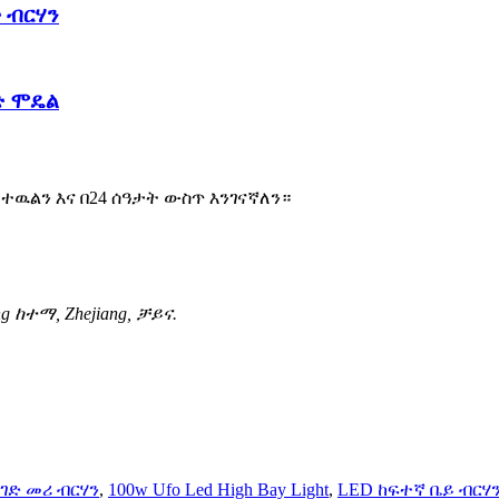
 ብርሃን
ድ ሞዴል
ዉልን እና በ24 ሰዓታት ውስጥ እንገናኛለን።
g ከተማ, Zhejiang, ቻይና.
ገድ መሪ ብርሃን
,
100w Ufo Led High Bay Light
,
LED ከፍተኛ ቤይ ብርሃ