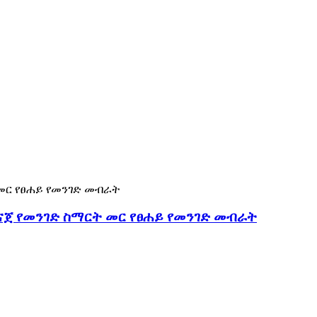
ቀናጀ የመንገድ ስማርት መር የፀሐይ የመንገድ መብራት