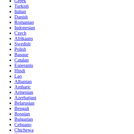
Greek
Turkish
Italian
Danish
Romanian
Indonesian
Czech
Afrikaans
Swedish
Polish
Basque
Catalan
Esperanto
Hindi
Lao
Albanian
Amharic
Armenian
Azerbaijani
Belarusian
Bengali
Bosnian
Bulgarian
Cebuano
Chichewa