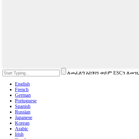
ለመፈለግ አስገባን ወይም ESCን ለመዝ
English
French
German
Portuguese
Spanish
Russian
Japanese
Korean
Arabic
Irish