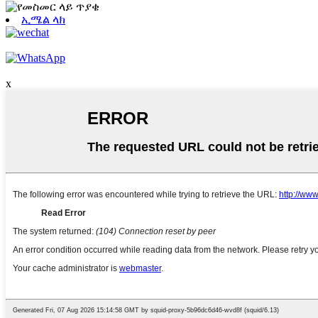
ኢሜል ላክ
x