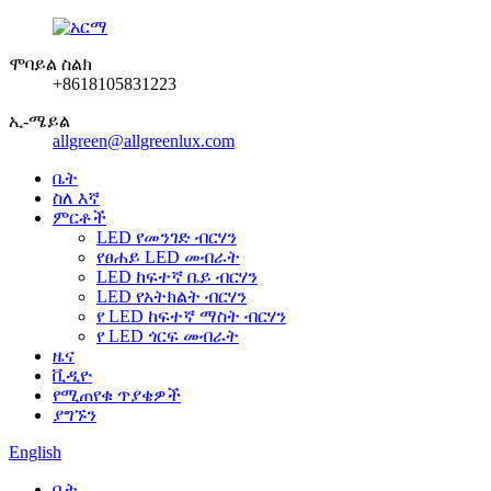
ሞባይል ስልክ
+8618105831223
ኢ-ሜይል
allgreen@allgreenlux.com
ቤት
ስለ እኛ
ምርቶች
LED የመንገድ ብርሃን
የፀሐይ LED መብራት
LED ከፍተኛ ቤይ ብርሃን
LED የአትክልት ብርሃን
የ LED ከፍተኛ ማስት ብርሃን
የ LED ጎርፍ መብራት
ዜና
ቪዲዮ
የሚጠየቁ ጥያቄዎች
ያግኙን
English
ቤት