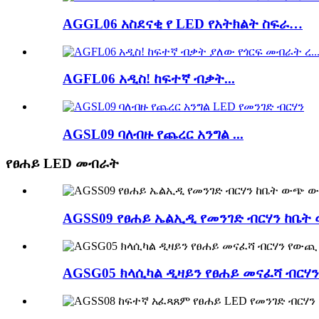
AGGL06 አስደናቂ የ LED የአትክልት ስፍራ…
AGFL06 አዲስ! ከፍተኛ ብቃት...
AGSL09 ባለብዙ የጨረር አንግል ...
የፀሐይ LED መብራት
AGSS09 የፀሐይ ኤልኢዲ የመንገድ ብርሃን ከቤት
AGSG05 ክላሲካል ዲዛይን የፀሐይ መናፈሻ ብር