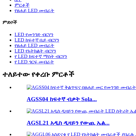
ምርቶች
የፀሐይ LED መብራት
ምድቦች
LED የመንገድ ብርሃን
LED ከፍተኛ ቤይ ብርሃን
የፀሐይ LED መብራት
LED የአትክልት ብርሃን
የ LED ከፍተኛ ማስት ብርሃን
የ LED ጎርፍ መብራት
ተለይተው የቀረቡ ምርቶች
AGSS04 ከፍተኛ ብቃት Sola...
AGSL21 አዲስ ዲዛይን የውጪ ኤል...