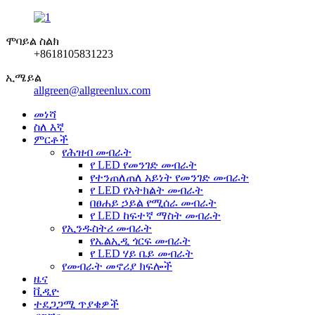
ሞባይል ስልክ
+8618105831223
ኢሜይል
allgreen@allgreenlux.com
መነሻ
ስለ እኛ
ምርቶች
የሕዝብ መብራት
የ LED የመንገድ መብራት
የተንጠለጠለ አይነት የመንገድ መብራት
የ LED የአትክልት መብራት
በፀሐይ ኃይል የሚሰራ መብራት
የ LED ከፍተኛ ማስት መብራት
የኢንዱስትሪ መብራት
የኤልኢዲ ጎርፍ መብራት
የ LED ሃይ ቤይ መብራት
የመብራት መኖሪያ ክፍሎች
ዜና
ቪዲዮ
ተደጋጋሚ ጥያቄዎች