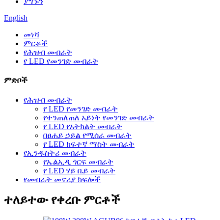
ያግኙን
English
መነሻ
ምርቶች
የሕዝብ መብራት
የ LED የመንገድ መብራት
ምድቦች
የሕዝብ መብራት
የ LED የመንገድ መብራት
የተንጠለጠለ አይነት የመንገድ መብራት
የ LED የአትክልት መብራት
በፀሐይ ኃይል የሚሰራ መብራት
የ LED ከፍተኛ ማስት መብራት
የኢንዱስትሪ መብራት
የኤልኢዲ ጎርፍ መብራት
የ LED ሃይ ቤይ መብራት
የመብራት መኖሪያ ክፍሎች
ተለይተው የቀረቡ ምርቶች