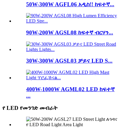
50W-300W AGFL06 አዲስ!! ከፍተኛ...
90W-200W AGSL08 ከፍተኛ ብርሃን...
30W-300W AGSL03 ቻይና LED S...
400W-1000W AGML02 LED ከፍተኛ
...
የ LED የመንገድ መብራት