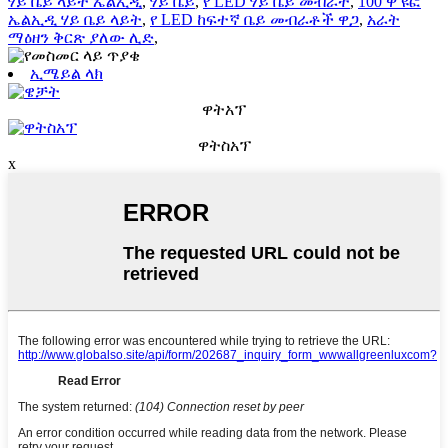
ሃይ ቤይ ላይት ኤልኢዲ
,
ሃይ ቤይ
,
የ LED ሃይ ቤይ መብራት
,
100 ዋ ዩፎ
ኤልኢዲ ሃይ ቤይ ላይት
,
የ LED ከፍተኛ ቤይ መብራቶች ዋጋ
,
አራት
ማዕዘን ቅርጽ ያለው ሊድ
,
ኢሜይል ላክ
ዋትአፕ
ዋትስአፕ
x