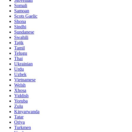
Slovenian
Somali
Samoan
Scots Gaelic
Shona
Sindhi
Sundanese
Swahili
Tajik
Tamil
Telugu
Thai
Ukrainian
Urdu
Uzbek
Vietnamese
Welsh
Xhosa
Yiddish
Yoruba
Zulu
Kinyarwanda
Tatar
Oriya
Turkmen