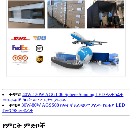
ቀዳሚ፡
40W-120W AGGL06 Sphere Sunning LED የአትክልት
መብራቶች ከቤት ውጭ ቦታን ያበራሉ
ቀጣይ፡
30W-80W AGSS08 ከፍተኛ አፈጻጸም ያለው የፀሐይ LED
የመንገድ መብራት
የምርት ምድቦች