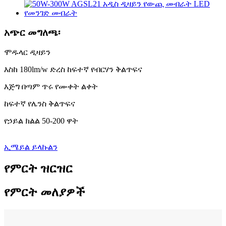
አጭር መግለጫ፡
ሞዱላር ዲዛይን
እስከ 180lm/w ድረስ ከፍተኛ የብርሃን ቅልጥፍና
እጅግ በጣም ጥሩ የሙቀት ልቀት
ከፍተኛ የሌንስ ቅልጥፍና
የኃይል ክልል 50-200 ዋት
ኢሜይል ይላኩልን
የምርት ዝርዝር
የምርት መለያዎች