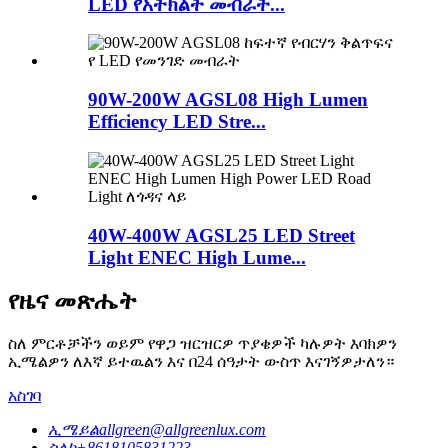
LED የአትክልት መብራት...
90W-200W AGSL08 High Lumen
Efficiency LED Stre...
40W-400W AGSL25 LED Street
Light ENEC High Lume...
የዜና መጽሔት
ስለ ምርቶቻችን ወይም የዋጋ ዝርዝርዎ ጥያቄዎች ካሉዎት እባክዎን
ኢሜልዎን ለእኛ ይተዉልን እና በ24 ሰዓታት ውስጥ እናገኝዎታለን።
አስገባ
ኢሜይል
allgreen@allgreenlux.com
ስልክ
+8618105831223