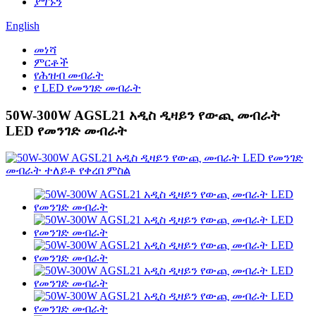
ያግኙን
English
መነሻ
ምርቶች
የሕዝብ መብራት
የ LED የመንገድ መብራት
50W-300W AGSL21 አዲስ ዲዛይን የውጪ መብራት
LED የመንገድ መብራት