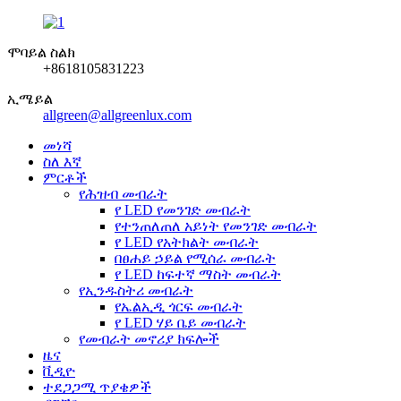
ሞባይል ስልክ
+8618105831223
ኢሜይል
allgreen@allgreenlux.com
መነሻ
ስለ እኛ
ምርቶች
የሕዝብ መብራት
የ LED የመንገድ መብራት
የተንጠለጠለ አይነት የመንገድ መብራት
የ LED የአትክልት መብራት
በፀሐይ ኃይል የሚሰራ መብራት
የ LED ከፍተኛ ማስት መብራት
የኢንዱስትሪ መብራት
የኤልኢዲ ጎርፍ መብራት
የ LED ሃይ ቤይ መብራት
የመብራት መኖሪያ ክፍሎች
ዜና
ቪዲዮ
ተደጋጋሚ ጥያቄዎች