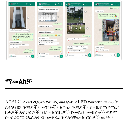
ማመልከቻ
AGSL21 አዲስ ዲዛይን የውጪ መብራት የ LED የመንገድ መብራት
አተገባበር፡ ጎዳናዎች፣ መንገዶች፣ አውራ ጎዳናዎች፣ የመኪና ማቆሚያ
ቦታዎች እና ጋራጆች፣ በሩቅ አካባቢዎች የመኖሪያ መብራቶች ወይም
በተደጋጋሚ የኤሌክትሪክ መቆራረጥ ባለባቸው አካባቢዎች ወዘተ።