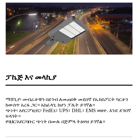
ፓኬጅ እና መላኪያ
ማሸጊያ፡ መብራቶቹን በደንብ ለመጠበቅ መደበኛ የኤክስፖርት ካርቶን
ከውስጥ አረፋ ጋር። አስፈላጊ ከሆነ ፓሌት ይገኛል።
ጭነት፡ አየር/ፖዚየር፡ FedEx፣ UPS፣ DHL፣ EMS ወዘተ. እንደ ደንበኛ
ፍላጎት።
የባህር/አየር/ባቡር ጭነት በሙሉ በጅምላ ትዕዛዝ ይገኛል።