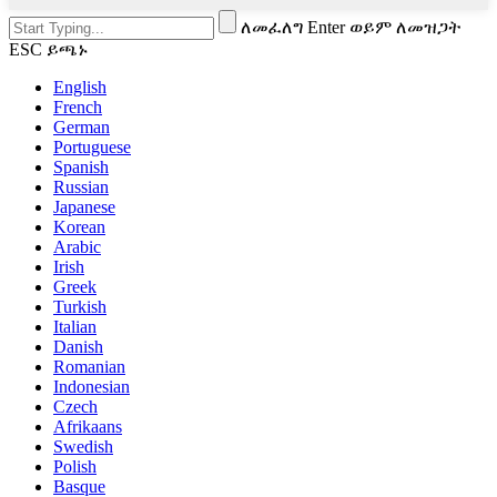
ለመፈለግ Enter ወይም ለመዝጋት
ESC ይጫኑ
English
French
German
Portuguese
Spanish
Russian
Japanese
Korean
Arabic
Irish
Greek
Turkish
Italian
Danish
Romanian
Indonesian
Czech
Afrikaans
Swedish
Polish
Basque