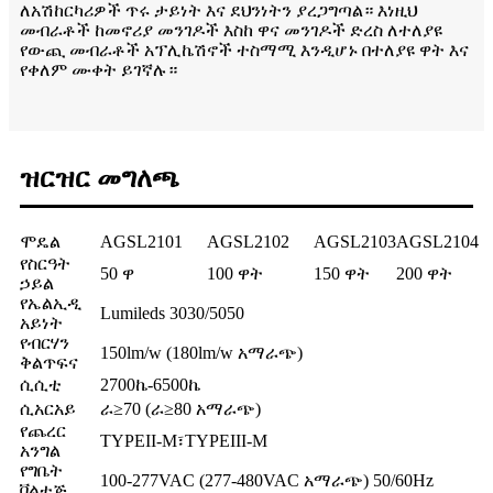
ለአሽከርካሪዎች ጥሩ ታይነት እና ደህንነትን ያረጋግጣል። እነዚህ
መብራቶች ከመኖሪያ መንገዶች እስከ ዋና መንገዶች ድረስ ለተለያዩ
የውጪ መብራቶች አፕሊኬሽኖች ተስማሚ እንዲሆኑ በተለያዩ ዋት እና
የቀለም ሙቀት ይገኛሉ።
ዝርዝር መግለጫ
ሞዴል
AGSL2101
AGSL2102
AGSL2103
AGSL2104
የስርዓት
50 ዋ
100 ዋት
150 ዋት
200 ዋት
ኃይል
የኤልኢዲ
Lumileds 3030/5050
አይነት
የብርሃን
150lm/w (180lm/w አማራጭ)
ቅልጥፍና
ሲሲቲ
2700ኬ-6500ኬ
ሲአርአይ
ራ≥70 (ራ≥80 አማራጭ)
የጨረር
TYPEII-M፣TYPEIII-M
አንግል
የግቤት
100-277VAC (277-480VAC አማራጭ) 50/60Hz
ቮልቴጅ