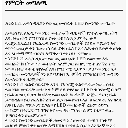
የምርት መግለጫ
AGSL21 አዲስ ዲዛይን የውጪ መብራት LED የመንገድ መብራት
አዳዲስ የኤልኢዲ የመንገድ መብራቶች ዲዛይኖች የኃይል ቆጣቢነትን
እና ዘላቂነትን የሚያሻሽል የላቀ ቴክኖሎጂን ያካትታሉ።
የኤጂኤስኤል21 የኤልኢዲ የመንገድ መብራቶች የኃይል ፍጆታን እና
የጥገና ወጪዎችን በመቀነስ ላይ ያተኩራሉ፣ እና ለሕዝብ ቦታዎች ዘላቂ
እና አስተማማኝ ብርሃን ለማቅረብ የተነደፉ ናቸው።
የAGSL21 አዲስ ዲዛይን የውጪ መብራት LED የመንገድ ላይ
መብራት ከቤት ውጭ መብራት አለም ጋር አብዮታዊ ተጨማሪ ነገር
ነው። በተራቀቀ ቴክኖሎጂ እና በሚያምር ዲዛይን፣ ይህ የመንገድ ላይ
መብራት መንገዶቻችንን እና የህዝብ ቦታዎችን የምናበራበትን መንገድ
ለመለወጥ ተዘጋጅቷል።
የAGSL21 ቁልፍ ባህሪያት አንዱ የኢነርጂ ቅልጥፍናው ነው። በዚህ
የመንገድ መብራት ውስጥ ጥቅም ላይ የዋለው የ LED ቴክኖሎጂ በጣም
ኃይል ቆጣቢ ሲሆን ከባህላዊ የመብራት ስርዓቶች በእጅጉ ያነሰ ኃይል
ይወስዳል። ይህ የኤሌክትሪክ ወጪን ከመቀነስ ባለፈ ለአረንጓዴ እና ዘላቂ
አካባቢ አስተዋጽኦ ያደርጋል። የ LED መብራቶች ረጅም ዕድሜ
መኖርም በተደጋጋሚ ጥገና እና መተካት ማለት ሲሆን ይህም ወጪ
ቆጣቢነቱን ይጨምራል።
የ LED የመንገድ መብራቶች ዘመናዊ እና ዘመናዊ ዲዛይን የከተማ
መልክዓ ምድሮችን ውበት ለማሻሻል የተነደፈ ሲሆን ለእግረኞች እና