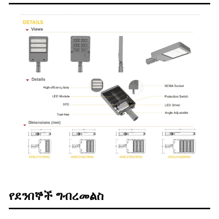
የደንበኞች ግብረመልስ