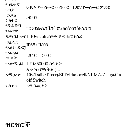
የከፍተኛ
6 KV የመስመር መስመር፣ 10kv የመስመር ምድር
ጥበቃ
የኃይል
≥0.95
ፋክተር
የድራይቭ
ሜንዌል/ኢንቬንትሮኒክስ/ሶሰን/ፊሊፕስ
ብራንድ
ዲማቤክቲቭ
1-10v/Dali /ሰዓት ቆጣሪ/ፎቶሴል
የአይፒ፣
IP65፣ IK08
የአይኬ ደረጃ
የአሠራር
-20℃ -+50℃
ሙቀት
የዕድሜ ልክ
L70≥50000 ሰዓታት
ሊቀንስ የሚችል (1-
አማራጭ
10v/Dali2/Timer)/SPD/Photocell/NEMA/Zhaga/On
off Switch
ዋስትና
3/5 ዓመታት
ዝርዝሮች