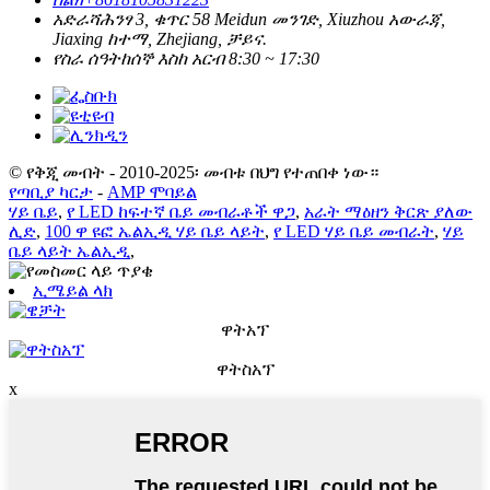
አድራሻ
ሕንፃ 3, ቁጥር 58 Meidun መንገድ, Xiuzhou አውራጃ,
Jiaxing ከተማ, Zhejiang, ቻይና.
የስራ ሰዓት
ከሰኞ እስከ አርብ 8:30 ~ 17:30
© የቅጂ መብት - 2010-2025፡ መብቱ በህግ የተጠበቀ ነው።
የጣቢያ ካርታ
-
AMP ሞባይል
ሃይ ቤይ
,
የ LED ከፍተኛ ቤይ መብራቶች ዋጋ
,
አራት ማዕዘን ቅርጽ ያለው
ሊድ
,
100 ዋ ዩፎ ኤልኢዲ ሃይ ቤይ ላይት
,
የ LED ሃይ ቤይ መብራት
,
ሃይ
ቤይ ላይት ኤልኢዲ
,
ኢሜይል ላክ
ዋትአፕ
ዋትስአፕ
x