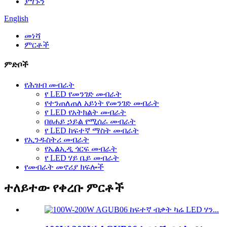
ያግኙን
English
መነሻ
ምርቶች
ምድቦች
የሕዝብ መብራት
የ LED የመንገድ መብራት
የተንጠለጠለ አይነት የመንገድ መብራት
የ LED የአትክልት መብራት
በፀሐይ ኃይል የሚሰራ መብራት
የ LED ከፍተኛ ማስት መብራት
የኢንዱስትሪ መብራት
የኤልኢዲ ጎርፍ መብራት
የ LED ሃይ ቤይ መብራት
የመብራት መኖሪያ ክፍሎች
ተለይተው የቀረቡ ምርቶች