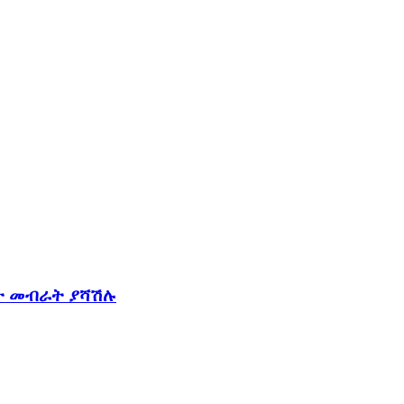
ስት መብራት ያሻሽሉ