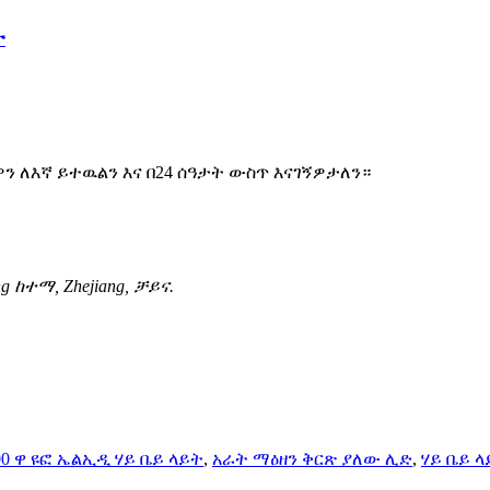
ት
 ለእኛ ይተዉልን እና በ24 ሰዓታት ውስጥ እናገኝዎታለን።
g ከተማ, Zhejiang, ቻይና.
00 ዋ ዩፎ ኤልኢዲ ሃይ ቤይ ላይት
,
አራት ማዕዘን ቅርጽ ያለው ሊድ
,
ሃይ ቤይ 