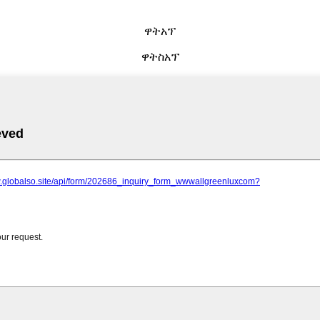
ዋትአፕ
ዋትስአፕ