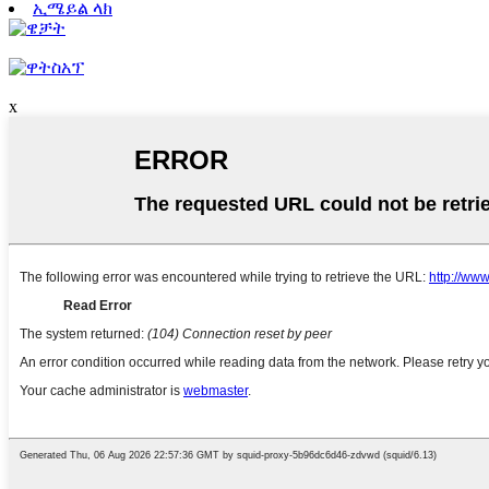
ኢሜይል ላክ
x