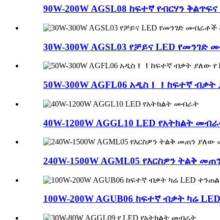
90W-200W AGSL08 ከፍተኛ የብርሃን ቅልጥፍና
30W-300W AGSL03 የቻይና LED የመንገድ
50W-300W AGFL06 አዲስ！！ከፍተኛ ብቃት 
40W-1200W AGGL10 LED የአትክልት መብራ
240W-1500W AGML05 የእርስዎን ትልቅ መጠ
100W-200W AGUB06 ከፍተኛ ብቃት ካሬ LE