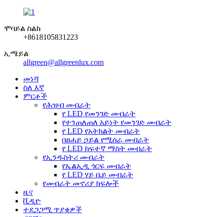
ሞባይል ስልክ
+8618105831223
ኢሜይል
allgreen@allgreenlux.com
መነሻ
ስለ እኛ
ምርቶች
የሕዝብ መብራት
የ LED የመንገድ መብራት
የተንጠለጠለ አይነት የመንገድ መብራት
የ LED የአትክልት መብራት
በፀሐይ ኃይል የሚሰራ መብራት
የ LED ከፍተኛ ማስት መብራት
የኢንዱስትሪ መብራት
የኤልኢዲ ጎርፍ መብራት
የ LED ሃይ ቤይ መብራት
የመብራት መኖሪያ ክፍሎች
ዜና
ቪዲዮ
ተደጋጋሚ ጥያቄዎች