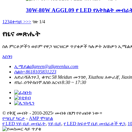
30W-80W AGGL09 የ LED የአትክልት መብራ
1
2
3
4
ቀጣይ >
>>
ገጽ 1/4
የዜና መጽሔት
ስለ ምርቶቻችን ወይም የዋጋ ዝርዝርዎ ጥያቄዎች ካሉዎት እባክዎን ኢሜልዎን
አስገባ
ኢሜይል
allgreen@allgreenlux.com
ስልክ
+8618105831223
አድራሻ
ሕንፃ 3, ቁጥር 58 Meidun መንገድ, Xiuzhou አውራጃ, Jiaxin
የስራ ሰዓት
ከሰኞ እስከ አርብ 8:30 ~ 17:30
© የቅጂ መብት - 2010-2025፡ መብቱ በህግ የተጠበቀ ነው።
የጣቢያ ካርታ
-
AMP ሞባይል
የ LED ሃይ ቤይ መብራት
,
ሃይ ቤይ
,
የ LED ከፍተኛ ቤይ መብራቶች ዋጋ
,
1