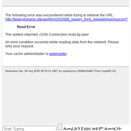
ለመፈለግ Enter ወይም ለመዝጋት