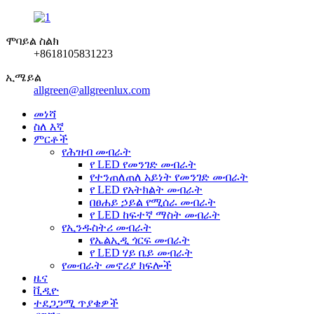
ሞባይል ስልክ
+8618105831223
ኢሜይል
allgreen@allgreenlux.com
መነሻ
ስለ እኛ
ምርቶች
የሕዝብ መብራት
የ LED የመንገድ መብራት
የተንጠለጠለ አይነት የመንገድ መብራት
የ LED የአትክልት መብራት
በፀሐይ ኃይል የሚሰራ መብራት
የ LED ከፍተኛ ማስት መብራት
የኢንዱስትሪ መብራት
የኤልኢዲ ጎርፍ መብራት
የ LED ሃይ ቤይ መብራት
የመብራት መኖሪያ ክፍሎች
ዜና
ቪዲዮ
ተደጋጋሚ ጥያቄዎች