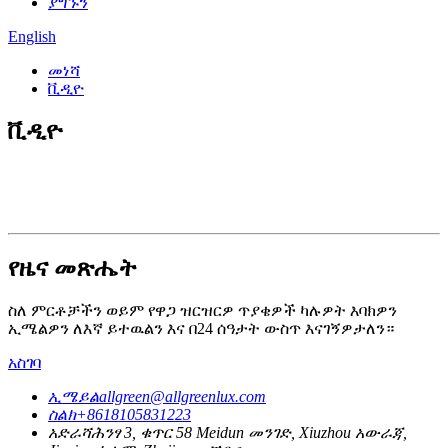
ያግኙን
English
መነሻ
ቪዲዮ
ቪዲዮ
የዜና መጽሔት
ስለ ምርቶቻችን ወይም የዋጋ ዝርዝርዎ ጥያቄዎች ካሉዎት እባክዎን
ኢሜልዎን ለእኛ ይተዉልን እና በ24 ሰዓታት ውስጥ እናገኝዎታለን።
አስገባ
ኢሜይል
allgreen@allgreenlux.com
ስልክ
+8618105831223
አድራሻ
ሕንፃ 3, ቁጥር 58 Meidun መንገድ, Xiuzhou አውራጃ,