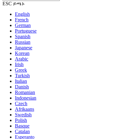
ESC ይጫኑ
English
French
German
Portuguese
Spanish
Russian
Japanese
Korean
Arabic
Irish
Greek
Turkish
Italian
Danish
Romanian
Indonesian
Czech
Afrikaans
Swedish
Polish
Basque
Catalan
Esperanto