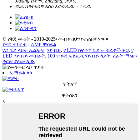
Jiaxing ከተማ, Zhejiang, ቻይና.
የስራ ሰዓት
ከሰኞ እስከ አርብ 8:30 ~ 17:30
© የቅጂ መብት - 2010-2025፡ መብቱ በህግ የተጠበቀ ነው።
የጣቢያ ካርታ
-
AMP ሞባይል
ሃይ ቤይ ላይት ኤልኢዲ
,
ሃይ ቤይ
,
የ LED ከፍተኛ ቤይ መብራቶች ዋጋ
,
የ
LED ሃይ ቤይ መብራት
,
100 ዋ ዩፎ ኤልኢዲ ሃይ ቤይ ላይት
,
አራት ማዕዘን
ቅርጽ ያለው ሊድ
,
ኢሜይል ላክ
ዋትአፕ
ዋትስአፕ
x