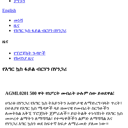
ያግኙን
English
መነሻ
ዜና
የእግር ኳስ ፋይል ብርሃን በሃንጋሪ
ዜና
የፕሮጀክት ጉዳዮች
የኩባንያ ዜና
የእግር ኳስ ፋይል ብርሃን በሃንጋሪ
AGML0201 500 ዋት የስፖርት መብራት ሁሉም ሰው ይወደዋል!
ሀገሪቱ በሃንጋሪ የእግር ኳስ ትእይንትን አብዮታዊ ለማድረግ ባላት ጥረት፣
በተለያዩ የእግር ኳስ ሜዳዎች ላይ ዘመናዊ የመብራት ስርዓቶችን
ለመትከል አቅኚ ፕሮጀክት ጀምራለች። ይህ ትልቅ ተነሳሽነት የእግር ኳስ
መሠረተ ልማትን ለማሻሻል፣ የተጫዋቾችን ልምድ ለማሻሻል እና
የሃንጋሪ እግር ኳስን ወደ ከፍተኛ ከፍታ ለማራመድ ያለመ ነው።