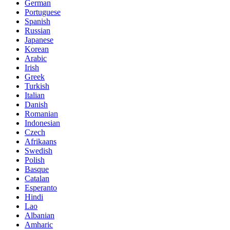
German
Portuguese
Spanish
Russian
Japanese
Korean
Arabic
Irish
Greek
Turkish
Italian
Danish
Romanian
Indonesian
Czech
Afrikaans
Swedish
Polish
Basque
Catalan
Esperanto
Hindi
Lao
Albanian
Amharic