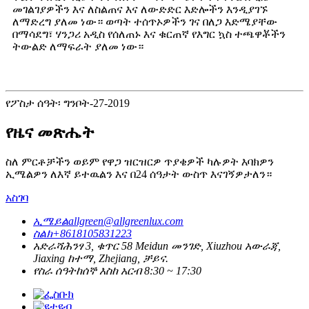
መገልገያዎችን እና ለስልጠና እና ለውድድር እድሎችን እንዲያገኙ
ለማድረግ ያለመ ነው። ወጣት ተሰጥኦዎችን ገና በለጋ እድሜያቸው
በማሳደግ፣ ሃንጋሪ አዲስ የሰለጠኑ እና ቁርጠኛ የእግር ኳስ ተጫዋቾችን
ትውልድ ለማፍራት ያለመ ነው።
የፖስታ ሰዓት፡ ግንቦት-27-2019
የዜና መጽሔት
ስለ ምርቶቻችን ወይም የዋጋ ዝርዝርዎ ጥያቄዎች ካሉዎት እባክዎን
ኢሜልዎን ለእኛ ይተዉልን እና በ24 ሰዓታት ውስጥ እናገኝዎታለን።
አስገባ
ኢሜይል
allgreen@allgreenlux.com
ስልክ
+8618105831223
አድራሻ
ሕንፃ 3, ቁጥር 58 Meidun መንገድ, Xiuzhou አውራጃ,
Jiaxing ከተማ, Zhejiang, ቻይና.
የስራ ሰዓት
ከሰኞ እስከ አርብ 8:30 ~ 17:30