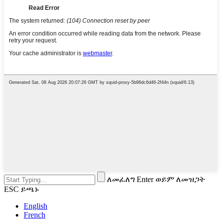
ለመፈለግ Enter ወይም ለመዝጋት
ESC ይጫኑ
English
French