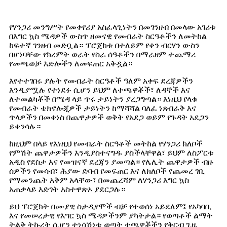
የሃንጋሪ መንግሥት የመቀየሪያ አስፈላጊነትን በመገንዘብ በመላው አገሪቱ
በእግር ኳስ ሜዳዎች ውስጥ ዘመናዊ የመብራት ስርዓቶችን ለመትከል
ከፍተኛ ገንዘብ መድቧል። ፕሮጀክቱ በተለይም የቀን ብርሃን ውስን
በሆነባቸው የክረምት ወራት የስራ ሰዓቶችን በማራዘም ተጨማሪ
የመጫወቻ እድሎችን ለመፍጠር አቅዷል።
እየተተገበሩ ያሉት የመብራት ስርዓቶች ዓለም አቀፍ ደረጃዎችን
እንዲያሟሉ የተነደፉ ሲሆን ይህም ለተጫዋቾች፣ ለዳኞች እና
ለተመልካቾች በሜዳ ላይ ጥሩ ታይነትን ያረጋግጣል። እነዚህ የላቁ
የመብራት ቴክኖሎጂዎች ታይነትን ከማሻሻል ባለፈ ነጸብራቅ እና
ጥላዎችን በመቀነስ በጨዋታዎች ወቅት የአደጋ ወይም የጉዳት አደጋን
ይቀንሳሉ።
ከዚህም በላይ የእነዚህ የመብራት ስርዓቶች መትከል የሃንጋሪ ክለቦች
የምሽት ጨዋታዎችን እንዲያስተናግዱ ያስችላቸዋል፣ ይህም ለስፖርቱ
አዲስ የደስታ እና የመዝናኛ ደረጃን ያመጣል። የሌሊት ጨዋታዎች ብዙ
ሰዎችን የመሳብ፣ ሕያው ድባብ የመፍጠር እና ለክለቦች የጨመረ ገቢ
የማመንጨት አቅም አላቸው፣ በመጨረሻም ለሃንጋሪ እግር ኳስ
አጠቃላይ እድገት አስተዋጽኦ ያደርጋሉ።
ይህ ፕሮጀክት በሙያዊ ስታዲየሞች ብቻ የተወሰነ አይደለም፤ የአካባቢ
እና የመሠረታዊ የእግር ኳስ ሜዳዎችንም ያካትታል። የወጣቶች ልማት
ትልቅ ትኩረት ሲሆን ተነሳሽነቱ ወጣት ተጫዋቾችን የቅርብ ጊዜ