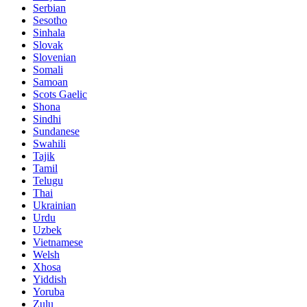
Serbian
Sesotho
Sinhala
Slovak
Slovenian
Somali
Samoan
Scots Gaelic
Shona
Sindhi
Sundanese
Swahili
Tajik
Tamil
Telugu
Thai
Ukrainian
Urdu
Uzbek
Vietnamese
Welsh
Xhosa
Yiddish
Yoruba
Zulu