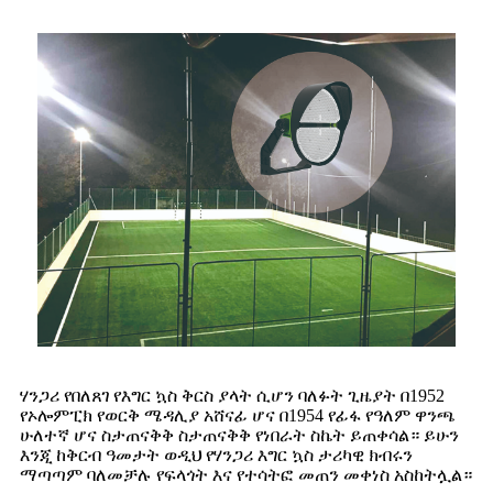
ሃንጋሪ የበለጸገ የእግር ኳስ ቅርስ ያላት ሲሆን ባለፉት ጊዜያት በ1952
የኦሎምፒክ የወርቅ ሜዳሊያ አሸናፊ ሆና በ1954 የፊፋ የዓለም ዋንጫ
ሁለተኛ ሆና ስታጠናቅቅ ስታጠናቅቅ የነበራት ስኬት ይጠቀሳል። ይሁን
እንጂ ከቅርብ ዓመታት ወዲህ የሃንጋሪ እግር ኳስ ታሪካዊ ክብሩን
ማጣጣም ባለመቻሉ የፍላጎት እና የተሳትፎ መጠን መቀነስ አስከትሏል።