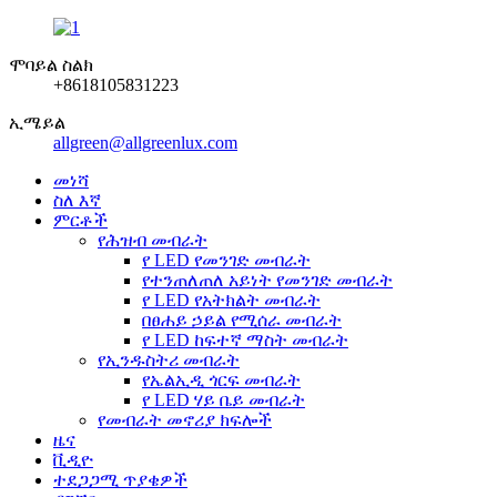
ሞባይል ስልክ
+8618105831223
ኢሜይል
allgreen@allgreenlux.com
መነሻ
ስለ እኛ
ምርቶች
የሕዝብ መብራት
የ LED የመንገድ መብራት
የተንጠለጠለ አይነት የመንገድ መብራት
የ LED የአትክልት መብራት
በፀሐይ ኃይል የሚሰራ መብራት
የ LED ከፍተኛ ማስት መብራት
የኢንዱስትሪ መብራት
የኤልኢዲ ጎርፍ መብራት
የ LED ሃይ ቤይ መብራት
የመብራት መኖሪያ ክፍሎች
ዜና
ቪዲዮ
ተደጋጋሚ ጥያቄዎች