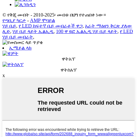
© የቅጂ መብት - 2010-2025፡ መብቱ በህግ የተጠበቀ ነው።
የጣቢያ ካርታ
-
AMP ሞባይል
ሃይ ቤይ
,
የ LED ከፍተኛ ቤይ መብራቶች ዋጋ
,
አራት ማዕዘን ቅርጽ ያለው
ሊድ
,
ሃይ ቤይ ላይት ኤልኢዲ
,
100 ዋ ዩፎ ኤልኢዲ ሃይ ቤይ ላይት
,
የ LED
ሃይ ቤይ መብራት
,
ኢሜይል ላክ
ዋትአፕ
ዋትስአፕ
x