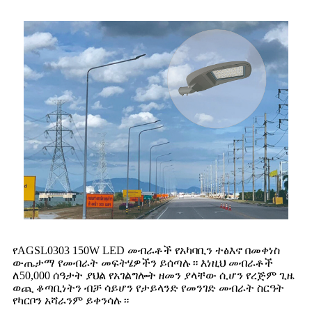
የAGSL0303 150W LED መብራቶች የአካባቢን ተፅእኖ በመቀነስ
ውጤታማ የመብራት መፍትሄዎችን ይሰጣሉ። እነዚህ መብራቶች
ለ50,000 ሰዓታት ያህል የአገልግሎት ዘመን ያላቸው ሲሆን የረጅም ጊዜ
ወጪ ቆጣቢነትን ብቻ ሳይሆን የታይላንድ የመንገድ መብራት ስርዓት
የካርቦን አሻራንም ይቀንሳሉ።