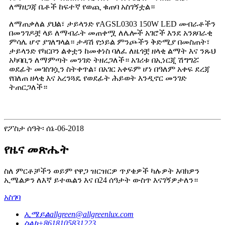
ለማዘጋጃ ቤቶች ከፍተኛ የወጪ ቁጠባ አስገኝቷል።
ለማጠቃለል ያህል፣ ታይላንድ የAGSL0303 150W LED መብራቶችን
በመንገዶቿ ላይ ለማብራት መጠቀሟ ለሌሎች አገሮች እንደ አንጸባራቂ
ምሳሌ ሆኖ ያገለግላል። ታዳሽ የኃይል ምንጮችን ቅድሚያ በመስጠት፣
ታይላንድ የካርቦን ልቀቷን ከመቀነስ ባለፈ ለዜጎቿ ዘላቂ ልማት እና ንጹህ
አካባቢን ለማምጣት መንገድ ትዘረጋለች። አገሪቱ በኢነርጂ ሽግግሯ
ወደፊት መገስገሷን ስትቀጥል፣ በአገር አቀፍም ሆነ በዓለም አቀፍ ደረጃ
የበለጠ ዘላቂ እና አረንጓዴ የወደፊት ሕይወት እንዲኖር መንገድ
ትጠርጋለች።
የፖስታ ሰዓት፡ ሰኔ-06-2018
የዜና መጽሔት
ስለ ምርቶቻችን ወይም የዋጋ ዝርዝርዎ ጥያቄዎች ካሉዎት እባክዎን
ኢሜልዎን ለእኛ ይተዉልን እና በ24 ሰዓታት ውስጥ እናገኝዎታለን።
አስገባ
ኢሜይል
allgreen@allgreenlux.com
ስልክ
+8618105831223