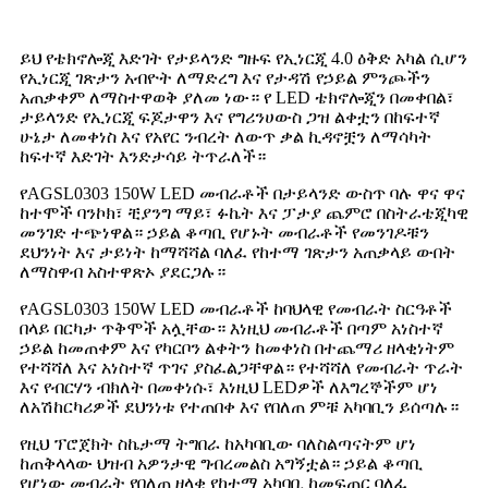
ይህ የቴክኖሎጂ እድገት የታይላንድ ግዙፍ የኢነርጂ 4.0 ዕቅድ አካል ሲሆን
የኢነርጂ ገጽታን አብዮት ለማድረግ እና የታዳሽ የኃይል ምንጮችን
አጠቃቀም ለማስተዋወቅ ያለመ ነው። የ LED ቴክኖሎጂን በመቀበል፣
ታይላንድ የኢነርጂ ፍጆታዋን እና የግሪንሀውስ ጋዝ ልቀቷን በከፍተኛ
ሁኔታ ለመቀነስ እና የአየር ንብረት ለውጥ ቃል ኪዳኖቿን ለማሳካት
ከፍተኛ እድገት እንድታሳይ ትጥራለች።
የAGSL0303 150W LED መብራቶች በታይላንድ ውስጥ ባሉ ዋና ዋና
ከተሞች ባንኮክ፣ ቺያንግ ማይ፣ ፉኬት እና ፓታያ ጨምሮ በስትራቴጂካዊ
መንገድ ተጭነዋል። ኃይል ቆጣቢ የሆኑት መብራቶች የመንገዶቹን
ደህንነት እና ታይነት ከማሻሻል ባለፈ የከተማ ገጽታን አጠቃላይ ውበት
ለማስዋብ አስተዋጽኦ ያደርጋሉ።
የAGSL0303 150W LED መብራቶች ከባህላዊ የመብራት ስርዓቶች
በላይ በርካታ ጥቅሞች አሏቸው። እነዚህ መብራቶች በጣም አነስተኛ
ኃይል ከመጠቀም እና የካርቦን ልቀትን ከመቀነስ በተጨማሪ ዘላቂነትም
የተሻሻለ እና አነስተኛ ጥገና ያስፈልጋቸዋል። የተሻሻለ የመብራት ጥራት
እና የብርሃን ብክለት በመቀነሱ፣ እነዚህ LEDዎች ለእግረኞችም ሆነ
ለአሽከርካሪዎች ደህንነቱ የተጠበቀ እና የበለጠ ምቹ አካባቢን ይሰጣሉ።
የዚህ ፕሮጀክት ስኬታማ ትግበራ ከአካባቢው ባለስልጣናትም ሆነ
ከጠቅላላው ህዝብ አዎንታዊ ግብረመልስ አግኝቷል። ኃይል ቆጣቢ
የሆነው መብራት የበለጠ ዘላቂ የከተማ አካባቢ ከመፍጠር ባለፈ