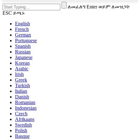
ለመፈለግ Enter ወይም ለመዝጋት
ESC ይጫኑ
English
French
German
Portuguese
Spanish
Russian
Japanese
Korean
Arabic
Irish
Greek
Turkish
Italian
Danish
Romanian
Indonesian
Czech
Afrikaans
Swedish
Polish
Basque