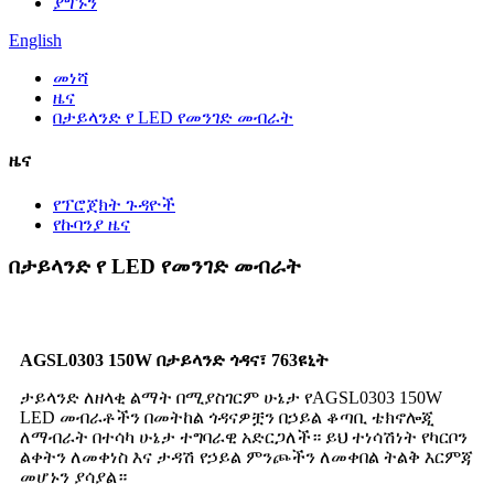
ያግኙን
English
መነሻ
ዜና
በታይላንድ የ LED የመንገድ መብራት
ዜና
የፕሮጀክት ጉዳዮች
የኩባንያ ዜና
በታይላንድ የ LED የመንገድ መብራት
AGSL0303 150W በታይላንድ ጎዳና፣ 763ዩኒት
ታይላንድ ለዘላቂ ልማት በሚያስገርም ሁኔታ የAGSL0303 150W
LED መብራቶችን በመትከል ጎዳናዎቿን በኃይል ቆጣቢ ቴክኖሎጂ
ለማብራት በተሳካ ሁኔታ ተግባራዊ አድርጋለች። ይህ ተነሳሽነት የካርቦን
ልቀትን ለመቀነስ እና ታዳሽ የኃይል ምንጮችን ለመቀበል ትልቅ እርምጃ
መሆኑን ያሳያል።