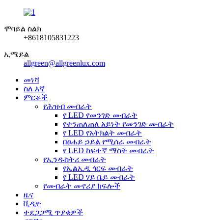
ሞባይል ስልክ
+8618105831223
ኢሜይል
allgreen@allgreenlux.com
መነሻ
ስለ እኛ
ምርቶች
የሕዝብ መብራት
የ LED የመንገድ መብራት
የተንጠለጠለ አይነት የመንገድ መብራት
የ LED የአትክልት መብራት
በፀሐይ ኃይል የሚሰራ መብራት
የ LED ከፍተኛ ማስት መብራት
የኢንዱስትሪ መብራት
የኤልኢዲ ጎርፍ መብራት
የ LED ሃይ ቤይ መብራት
የመብራት መኖሪያ ክፍሎች
ዜና
ቪዲዮ
ተደጋጋሚ ጥያቄዎች