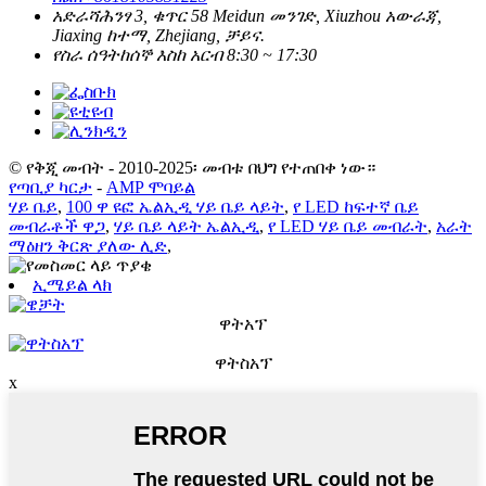
አድራሻ
ሕንፃ 3, ቁጥር 58 Meidun መንገድ, Xiuzhou አውራጃ,
Jiaxing ከተማ, Zhejiang, ቻይና.
የስራ ሰዓት
ከሰኞ እስከ አርብ 8:30 ~ 17:30
© የቅጂ መብት - 2010-2025፡ መብቱ በህግ የተጠበቀ ነው።
የጣቢያ ካርታ
-
AMP ሞባይል
ሃይ ቤይ
,
100 ዋ ዩፎ ኤልኢዲ ሃይ ቤይ ላይት
,
የ LED ከፍተኛ ቤይ
መብራቶች ዋጋ
,
ሃይ ቤይ ላይት ኤልኢዲ
,
የ LED ሃይ ቤይ መብራት
,
አራት
ማዕዘን ቅርጽ ያለው ሊድ
,
ኢሜይል ላክ
ዋትአፕ
ዋትስአፕ
x